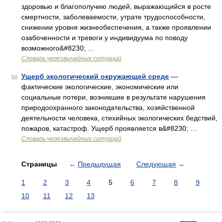
здоровью и благополучию людей, выражающийся в росте
смертности, заболеваемости, утрате трудоспособности,
снижении уровня жизнеобеспечения, а также проявлении
озабоченности и тревоги у индивидуума по поводу
возможного&#8230; …
Словарь черезвычайных ситуаций
Ущерб экологический окружающей среде
—
50
фактические экологические, экономические или
социальные потери, возникшие в результате нарушения
природоохранного законодательства, хозяйственной
деятельности человека, стихийных экологических бедствий,
пожаров, катастроф. Ущерб проявляется в&#8230; …
Словарь черезвычайных ситуаций
Страницы
←
Предыдущая
Следующая
→
1
2
3
4
5
6
7
8
9
10
11
12
13