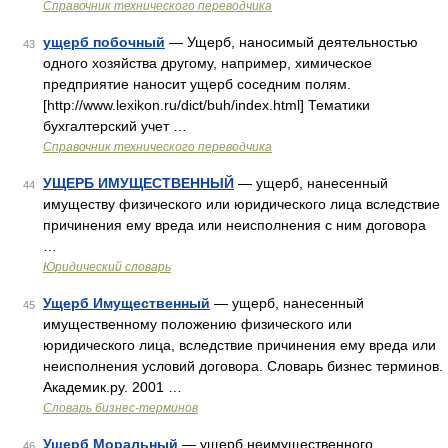
Справочник технического переводчика
ущерб побочный
— Ущерб, наносимый деятельностью
43
одного хозяйства другому, например, химическое
предприятие наносит ущерб соседним полям.
[http://www.lexikon.ru/dict/buh/index.html] Тематики
бухгалтерский учет …
Справочник технического переводчика
УЩЕРБ ИМУЩЕСТВЕННЫЙ
— ущерб, нанесенный
44
имуществу физического или юридического лица вследствие
причинения ему вреда или неисполнения с ним договора
…
Юридический словарь
Ущерб Имущественный
— ущерб, нанесенный
45
имущественному положению физического или
юридического лица, вследствие причинения ему вреда или
неисполнения условий договора. Словарь бизнес терминов.
Академик.ру. 2001 …
Словарь бизнес-терминов
Ущерб Моральный
— ущерб неимущественного
46